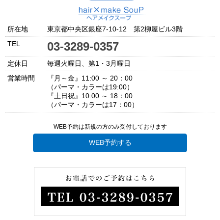
いるのは時間をかけて行うヘッドスパです。マッサージし
がします。
もう通い始めて１年になりますが、何も言わなくてもいつ
になります。
ながら頭皮のコリをほぐし健康な髪を育てるための土台を
もイメージ通りに仕上げてくれるので本当に楽です。
作るもので、頭だけでなく体中の疲労がとれていく感覚を
得られて心地いいのです。実は自宅でも気軽にできるメニ
所在地
東京都中央区銀座7-10-12 第2柳屋ビル3階
ューということで実際に何回か試したことがありますが、
TEL
03-3289-0357
指が疲れただけで終わりプロと素人との差は歴然としてい
ました。それに自分でやると結構疲れます。こういった経
定休日
験もあり、それからは髪の健康と美しさのために銀座の
毎週火曜日、第1・3月曜日
SOUPさんへ定期的に通うようにしています。
営業時間
『月～金』11:00 ～ 20：00
（パーマ・カラーは19:00）
『土日祝』10:00 ～ 18：00
（パーマ・カラーは17：00）
WEB予約は新規の方のみ受付しております
WEB予約する