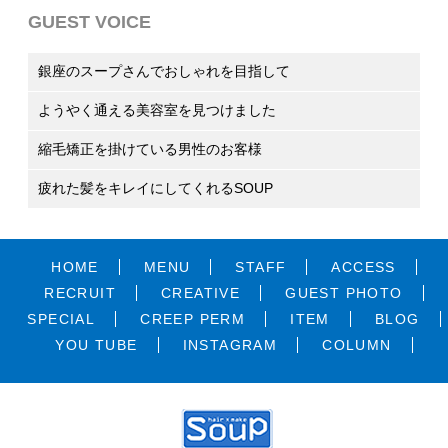
GUEST VOICE
銀座のスープさんでおしゃれを目指して
今までは地元の商店街の美容院しか行ったことがなかった
ようやく通える美容室を見つけました
のですが、少しはおしゃれに気を使ってみようと銀座の美
容室に行ってみることにしました。 銀座のスープさんに決
ずっとお気に入りの美容師さんが銀座にいて、その方がサ
縮毛矯正を掛けている男性のお客様
めたものの最初な店の中に入るのが怖くて、なかなか第一
ロンを変わるたびについていってたのですが、とうとうそ
歩を踏み出すことができなかったのです。 どのような店で
の美容師さんが田舎に帰ることになり、さすがにもう、他
私は男性ですが、縮毛矯正を年に数回かけていて、美容室
疲れた髪をキレイにしてくれるSOUP
も一人で気軽に入ることができるのですが、おしゃれな雰
の美容室を探すしかない羽目に陥ってしまいました。カッ
に通っています。美容室はどこでもいいと思っていたの
囲気の銀座の美容室は自分に合わないと思い戸惑ってしま
ト技術が高い、ということはもちろんですが、やはり髪に
で、適当に地元から近いお店や、行動する範囲にあるお店
私は銀座にあるSOUPさんにいつも通わせて頂いておりま
いました。 それでも、勇気を振り絞って中に入ってみると
触れられる場所なので、美容師さんとの相性もかなり重要
を予約してから行くようにしていました。とあるお店で、
す。髪によいシャンプーなどを揃え美髪にしてくれるだけ
愛想のいい接客をしてもらう事ができ、丁度空いたところ
で、自分が通えそうな銀座でいろいろな美容室を渡り歩い
縮毛矯正をかけようとして行ったら、なぜかパーマをかけ
でなく、頭皮の健康にも気を遣ってくれるからです。銀座
ですぐにカットをしてもらうことになったのです。
てきましたが、好き嫌いが多い私は、これと思えるサロン
HOME
MENU
STAFF
ACCESS
ると伝わっていて、危うく真逆のことをされそうになりま
の美容室などはプロの技術を施してもらうため、それなり
心の整理もつかない状態だったので要望を上手く伝えるこ
にはなかなか出会えず、ジプシーをしていました。
した。その美容室は床屋と繋がっているのですが、美容室
の料金がかかりますが、自宅でのヘアケアのみだと髪が疲
RECRUIT
CREATIVE
GUEST PHOTO
ともできなかったのですが、とにかく自分にあっている感
そんな時に、たまたま銀座のスープさんに入ったのです
ではなく床屋に通され、そこで縮毛矯正をかける羽目にな
れてくる気がするのでキレイを維持していくためには当然
じでカットをしてくれというお願いをしました。 難しい注
SPECIAL
が、ここの美容師さんがとても感じが良くて、おまけに私
CREEP PERM
ITEM
BLOG
ってしまいました。床屋で縮毛矯正をかける人はいないと
のことだと考えています。髪やヘアスタイルが手入れされ
文だったように思うのですが、美容師さんは上手く自分か
が希望した通りのスタイルに仕上げてくれて、一気に気に
思うので、おじさんの方々に注目されてしまい、はずかし
ていないとパサパサしてスタイルが決まらず見た目が悪く
YOU TUBE
INSTAGRAM
COLUMN
ら話を引き出してイメージを掴んだようでカットにはいっ
入ってしまいました。スタッフが多い美容室のように、何
い思いをしました。それ以来、よく知っていて信頼できる
なりますし、その日の気分をも左右してしまうためです。
てくれたのです。 一体どのような仕上がりになるのかと思
度も同じ質問を受けることもなく、施術中もリラックスし
美容室をしっかり探そうと思い、銀座で見つけたのがスー
そんな銀座のSOUPさんを利用する際に必ずオーダーする
っていたのですが、さすがに地元の美容院とは違って銀座
ていられます。スープさんは、銀座の仕事帰りのわがまま
プさんです。銀座は通勤でも降りる駅なので通いやすい
のはカットとトリートメント、ヘッドスパで、そのときの
のスープさんは完成度も高く非常に素晴らしい仕上がりと
な時間帯に一度お願いしても受けてくれたし、何かと助か
し、スープの美容師さんは私の髪のクセ毛の悩みを受け止
気分に合わせパーマや、カラーなどもプラスします。
なったので良いものだなと感じました。 スープさんのおか
っています。今では私の夫も皆そこに通うようになり、家
め、手際のよい技術で縮毛矯正をしっかりと注文通りに掛
どのメニューもお気に入りですが、中でも特に気に入って
げで少しは、自分もおしゃれの仲間入りができたような気
族に取っては、なくてはならない存在になっていますね。
けてくださり、いつも満足しています。これからもお世話