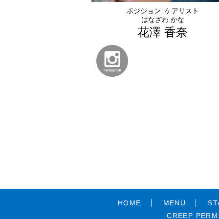
ポジション :ケアリスト
はなざわ かな
花澤 香奈
HOME
MENU
ST
CREEP PERM