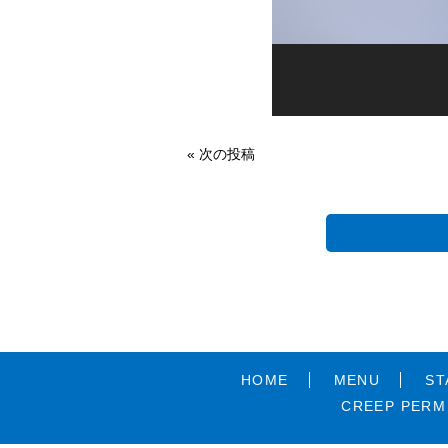
« 次の投稿
HOME
MENU
ST
CREEP PERM