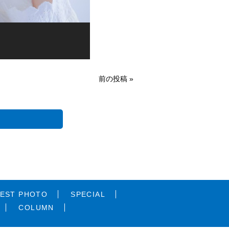
前の投稿 »
EST PHOTO
SPECIAL
COLUMN