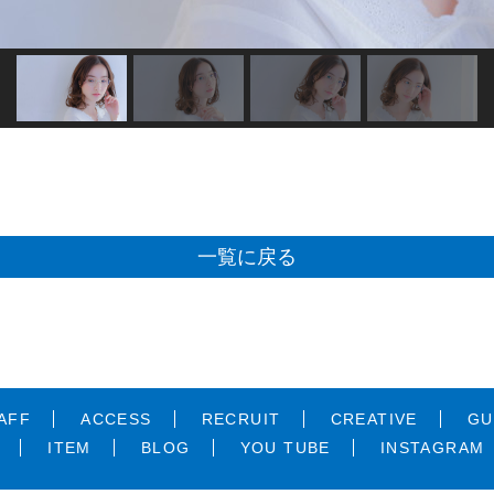
一覧に戻る
AFF
ACCESS
RECRUIT
CREATIVE
GU
ITEM
BLOG
YOU TUBE
INSTAGRAM