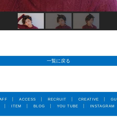
一覧に戻る
AFF
ACCESS
RECRUIT
CREATIVE
GU
ITEM
BLOG
YOU TUBE
INSTAGRAM