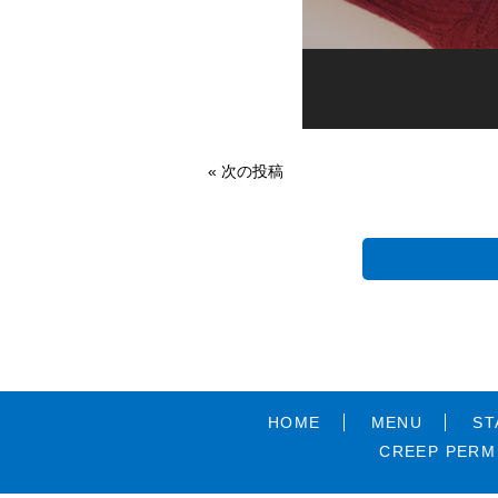
« 次の投稿
HOME
MENU
ST
CREEP PERM